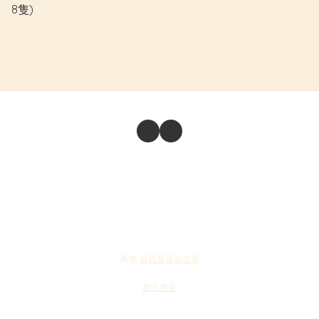
8隻)
商舖
退貨及退款政策
提出意見