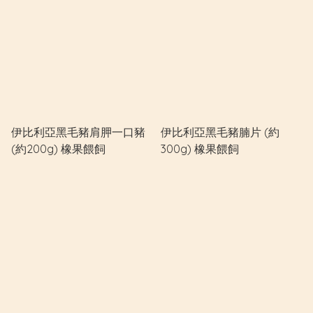
伊比利亞黑毛豬肩胛一口豬
伊比利亞黑毛豬腩片 (約
(約200g) 橡果餵飼
300g) 橡果餵飼