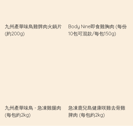
九州產華味鳥雞髀肉火鍋片
Body Nine即食雞胸肉 (每份
(約200g)
10包可混款/每包150g)
九州產華味鳥 - 急凍雞腿肉
急凍鹿兒島健康咲雞去骨雞
(每包約2kg)
脾肉 (每包約2kg)