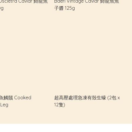
 Oscietra Caviar 鱘龍魚
Baeri Vintage Caviar 鱘龍魚魚
0g
子醬 125g
觸鬚 Cooked
超高壓處理急凍有殼生蠔 (2包 x
 Leg
12隻)