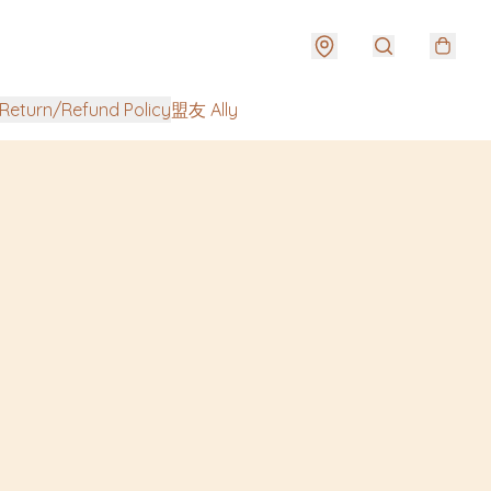
urn/Refund Policy
盟友 Ally