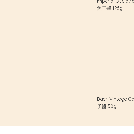
Imperial Osciet
魚子醬 125g
Baeri Vintage 
子醬 50g