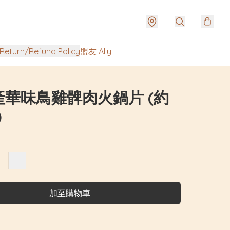
urn/Refund Policy
盟友 Ally
產華味鳥雞髀肉火鍋片 (約
)
+
加至購物車
−