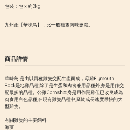
包裝：包 x 約2kg

九州產【華味鳥】，比一般雞隻肉味更濃。
商品詳情
華味鳥 是由以兩種雞隻交配生產而成，母雞Plymouth
Rock是地雞品種,除了是生蛋和肉食兼用品種外,亦是用作交
配最多的品種。公雞Cornish本身是用作闘雞但已改良成為
肉食用白色品種,在現有雞隻品種中,屬於成長速度最快的大
型雞隻。
有關雞隻的主要飼料 :
海藻