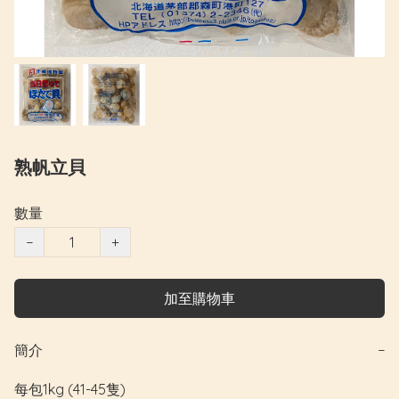
熟帆立貝
數量
−
+
加至購物車
簡介
−
每包1kg (41-45隻)