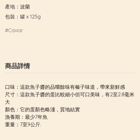
產地：波蘭

包裝：罐 x 125g
Caviar
商品詳情
口味：這款魚子醬的品嚐餘味有榛子味道，帶來新鮮感
尺寸：這款魚子醬的蛋比較細小但可口美味，有2至2.8毫米
大
顏色：它的蛋顏色略淺，質地結實
漁養期：最少7年魚
重量：7至9公斤.