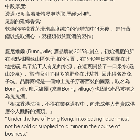
中段厚度:
透過78度高溫液體浸泡萃取,歷經5小時。
尾韻的延綿香氣:
乾燥的檸檬香茅浸泡高度純净的伏特加中14天後， 進行蒸
餾以提取酒心 （製程類似於氈酒的製作）
龐尼維爾 (Bunnyville) 酒品牌於2013年創立，初始酒廠的所
在地點桃園龜山區兔子坑的位置，在1940年日本軍隊在此
地挖礦, 爲了給工人有足夠水源，在這裏開發了一口泉水(龜
山冷泉) ， 當時吸引了很多的野兔在此駐扎, 因此得名為兔
子坑。品牌商標是一個紳士兔子穿著西裝的圖案，取名為
Bunnyville 龐尼維爾 (來自Bunny village) 也因此產品被稱之
為兔兔酒。
『根據香港法律，不得在業務過程中，向未成年人售賣或供
應令人醺醉的酒類。』
“ Under the law of Hong Kong, intoxicating liquor must
not be sold or supplied to a minor in the course of
business.”