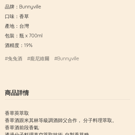
品牌：Bunnyville

口味：香草

產地：台灣

包裝：瓶 x 700ml

酒精度：19%
兔兔酒
龐尼維爾
Bunnyville
商品詳情
香草莢萃取
香草酒跟米其林等級調酒師父合作， 分子料理萃取。
香草酒前段香氣:
透過分子料理真空萃取技術 ,自製香草糖