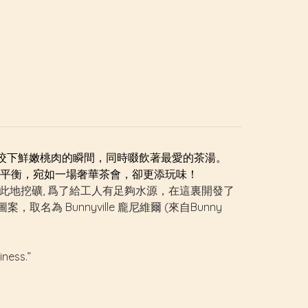
咬下鮮嫩桃肉的瞬間，同時啜飲著最愛的茶湯。
平衡，宛如一場奢華茶會，卻更添玩味！
軍隊在此地挖礦, 爲了給工人有足夠水源，在這裏開發了
 Bunnyville 龐尼維爾 (來自Bunny
iness.”