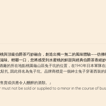
桃與頂級伯爵茶巧妙融合，創造出獨一無二的風味體驗——彷彿
滋味。輕啜一口，您將感受到水蜜桃的鮮甜與經典伯爵茶香絕妙
年創立，初始酒廠的所在地點桃園龜山區兔子坑的位置，在1940年日本
扎, 因此得名為兔子坑。品牌商標是一個紳士兔子穿著西裝的圖案，取名為
售賣或供應令人醺醉的酒類。』
r must not be sold or supplied to a minor in the course of bus