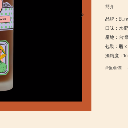
簡介
品牌：Bunnyv
口味：水蜜
產地：台灣

包裝：瓶 x 7
酒精度：16
兔兔酒