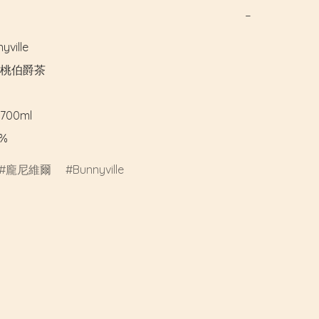
−
ille

桃伯爵茶

00ml

%
龐尼維爾
Bunnyville