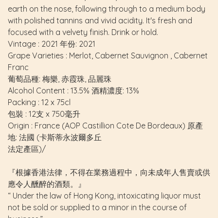
earth on the nose, following through to a medium body
with polished tannins and vivid acidity. It's fresh and
focused with a velvety finish. Drink or hold.
Vintage : 2021 年份: 2021
Grape Varieties : Merlot, Cabernet Sauvignon , Cabernet
Franc
葡萄品種: 梅樂, 赤霞珠, 品麗珠
Alcohol Content : 13.5% 酒精濃度: 13%
Packing : 12 x 75cl
包裝 : 12支 x 750毫升
Origin : France (AOP Castillion Cote De Bordeaux) 原產
地: 法國 (卡斯蒂永波爾多丘
法定產區)/
『根據香港法律，不得在業務過程中，向未成年人售賣或供
應令人醺醉的酒類。』
“ Under the law of Hong Kong, intoxicating liquor must
not be sold or supplied to a minor in the course of