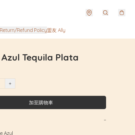
urn/Refund Policy
盟友 Ally
 Azul Tequila Plata
+
加至購物車
−
Azul
