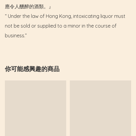
應令人醺醉的酒類。』

“ Under the law of Hong Kong, intoxicating liquor must 
not be sold or supplied to a minor in the course of 
business.”
你可能感興趣的商品