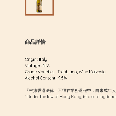
商品詳情
Origin : Italy
Vintage : N.V.
Grape Varieties : Trebbiano, Wine Malvasia
Alcohol Content : 9.5%
『根據香港法律，不得在業務過程中，向未成年人
“ Under the law of Hong Kong, intoxicating liquo