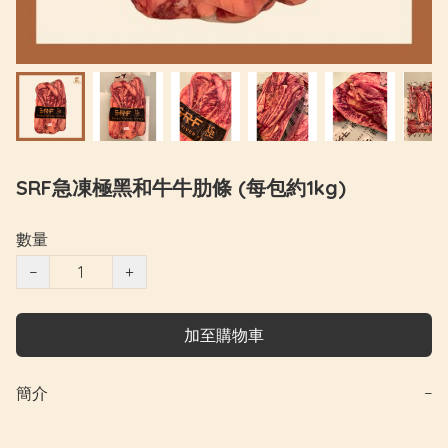
SRF急凍極黑和牛牛肋條 (每包約1kg)
數量
−
+
加至購物車
簡介
−