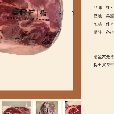
品牌：SRF

產地：美國

包裝：件 x 1
備註：必須
請盟友先選
得出實際重