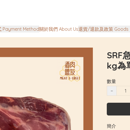
Payment Method
關於我們 About Us
退貨/退款及政策 Goods Ret
SRF
kg為
數量
−
簡介