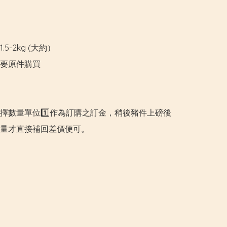
.5-2kg (大約）

要原件購買

擇數量單位1️⃣作為訂購之訂金，稍後豬件上磅後
量才直接補回差價便可。