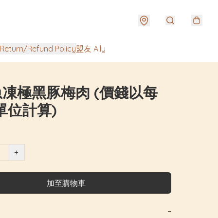
urn/Refund Policy
盟友 Ally
急凍極黑豚梅肉 (價錢以每
單位計算)
+
加至購物車
−