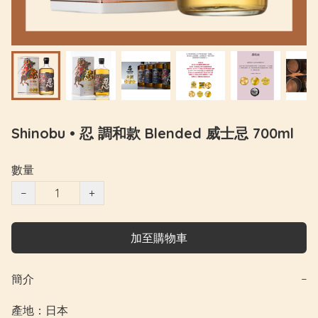
Shinobu • 忍 調和款 Blended 威士忌 700ml
數量
−
+
加至購物車
簡介
−
產地：日本
