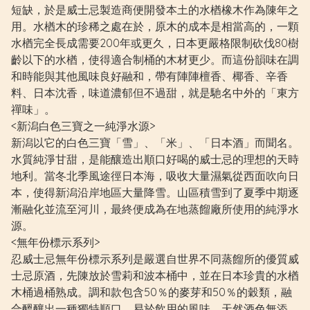
短缺，於是威士忌製造商便開發本土的水楢橡木作為陳年之
用。水楢木的珍稀之處在於，原木的成本是相當高的，一顆
水楢完全長成需要200年或更久，日本更嚴格限制砍伐80樹
齡以下的水楢，使得適合制桶的木材更少。而這份韻味在調
和時能與其他風味良好融和，帶有陣陣檀香、椰香、辛香
料、日本沈香，味道濃郁但不過甜，就是馳名中外的「東方
禪味」。
<新潟白色三寶之一純淨水源>
新潟以它的白色三寶「雪」、「米」、「日本酒」而聞名。
水質純淨甘甜，是能釀造出順口好喝的威士忌的理想的天時
地利。當冬北季風途徑日本海，吸收大量濕氣從西面吹向日
本，使得新潟沿岸地區大量降雪。山區積雪到了夏季中期逐
漸融化並流至河川，最終便成為在地蒸餾廠所使用的純淨水
源。
<無年份標示系列>
忍威士忌無年份標示系列是嚴選自世界不同蒸餾所的優質威
士忌原酒，先陳放於雪莉和波本桶中，並在日本珍貴的水楢
木桶過桶熟成。調和款包含50％的麥芽和50％的穀類，融
合醞釀出一種獨特順口、易於飲用的風味。天然酒色無添