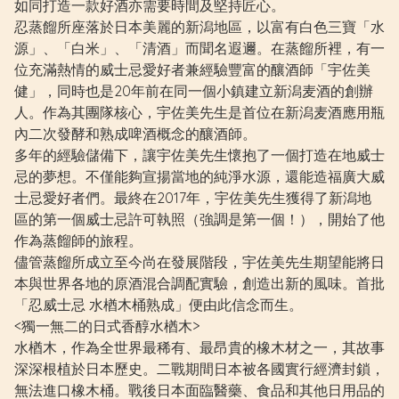
如同打造一款好酒亦需要時間及堅持匠心。
忍蒸餾所座落於日本美麗的新潟地區，以富有白色三寶「水
源」、「白米」、「清酒」而聞名遐邇。在蒸餾所裡，有一
位充滿熱情的威士忌愛好者兼經驗豐富的釀酒師「宇佐美
健」，同時也是20年前在同一個小鎮建立新潟麦酒的創辦
人。作為其團隊核心，宇佐美先生是首位在新潟麦酒應用瓶
內二次發酵和熟成啤酒概念的釀酒師。
多年的經驗儲備下，讓宇佐美先生懷抱了一個打造在地威士
忌的夢想。不僅能夠宣揚當地的純淨水源，還能造福廣大威
士忌愛好者們。最終在2017年，宇佐美先生獲得了新潟地
區的第一個威士忌許可執照（強調是第一個！），開始了他
作為蒸餾師的旅程。
儘管蒸餾所成立至今尚在發展階段，宇佐美先生期望能將日
本與世界各地的原酒混合調配實驗，創造出新的風味。首批
「忍威士忌 水楢木桶熟成」便由此信念而生。
<獨一無二的日式香醇水楢木>
水楢木，作為全世界最稀有、最昂貴的橡木材之一，其故事
深深根植於日本歷史。二戰期間日本被各國實行經濟封鎖，
無法進口橡木桶。戰後日本面臨醫藥、食品和其他日用品的