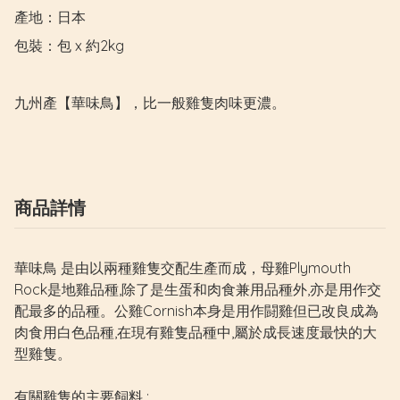
產地：日本

包裝：包 x 約2kg

九州產【華味鳥】，比一般雞隻肉味更濃。
商品詳情
華味鳥 是由以兩種雞隻交配生產而成，母雞Plymouth
Rock是地雞品種,除了是生蛋和肉食兼用品種外,亦是用作交
配最多的品種。公雞Cornish本身是用作闘雞但已改良成為
肉食用白色品種,在現有雞隻品種中,屬於成長速度最快的大
型雞隻。
有關雞隻的主要飼料 :