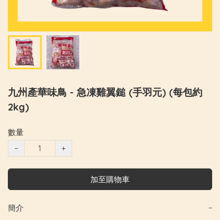
九州產華味鳥 - 急凍雞翼鎚 (手羽元) (每包約
2kg)
數量
−
+
加至購物車
簡介
−