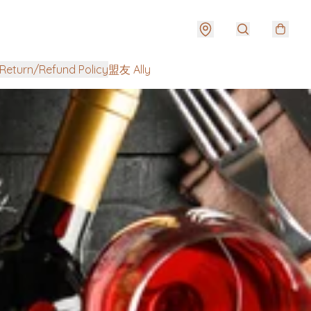
urn/Refund Policy
盟友 Ally