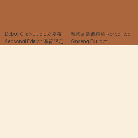
Debut Gin: Nuit d’Été 夏夜 -
韓國高麗參精華 Korea Red
Seasonal Edition 季節限定
Ginseng Extract
版 (第一批完售，第二批準備
製作！）