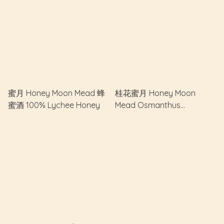
蜜月 Honey Moon Mead 蜂
桂花蜜月 Honey Moon
蜜酒 100% Lychee Honey
Mead Osmanthus
Fragrans 桂花蜂蜜酒 100%
Lychee Honey