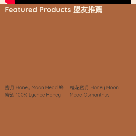
Featured Products 盟友推薦
蜜月 Honey Moon Mead 蜂
桂花蜜月 Honey Moon
蜜酒 100% Lychee Honey
Mead Osmanthus
Fragrans 桂花蜂蜜酒 100%
Lychee Honey