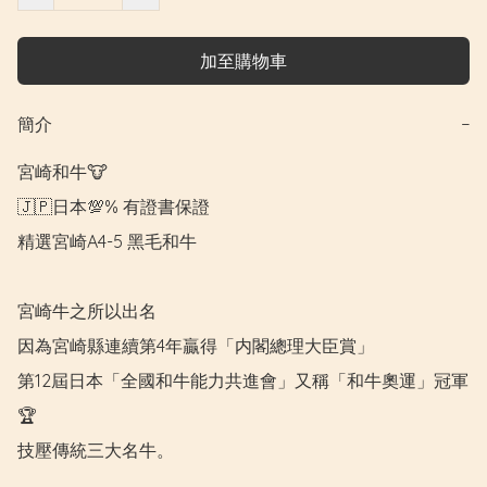
加至購物車
簡介
−
宮崎和牛🐮

🇯🇵日本💯% 有證書保證

精選宮崎A4-5 黑毛和牛

宮崎牛之所以出名

因為宮崎縣連續第4年贏得「内閣總理大臣賞」

第12屆日本「全國和牛能力共進會」又稱「和牛奧運」冠軍
🏆

技壓傳統三大名牛。
