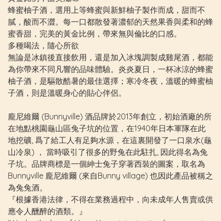
蜂蜜柚子酒，選用上等蜂蜜與新鮮柚子製作而成，甜而不
膩，酸而不澀。每一口都散發著濃郁的天然果香與柔和的蜂
蜜香甜，完美的黃金比例，帶來無與倫比的口感。
多種喝法，隨心所欲
無論是冰鎮後直接飲用，還是加入冰塊調製成雞尾酒，都能
為你帶來不同凡響的品味體驗。炎炎夏日，一杯冰涼的蜂蜜
柚子酒，是驅散酷暑的最佳選擇；寒冷冬夜，溫暖的蜂蜜柚
子酒，則是溫暖身心的貼心伴侶。
龐尼維爾 (Bunnyville) 酒品牌於2013年創立，初始酒廠的所
在地點桃園龜山區兔子坑的位置，在1940年日本軍隊在此
地挖礦, 爲了給工人有足夠水源，在這裏開發了一口泉水(龜
山冷泉) ， 當時吸引了很多的野兔在此駐扎, 因此得名為兔
子坑。品牌商標是一個紳士兔子穿著西裝的圖案，取名為
Bunnyville 龐尼維爾 (來自Bunny village) 也因此產品被稱之
為兔兔酒。
『根據香港法律，不得在業務過程中，向未成年人售賣或供
應令人醺醉的酒類。』