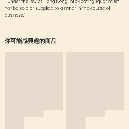
“ Under the law of Hong Kong, intoxicating liquor must
not be sold or supplied to a minor in the course of
business.”
你可能感興趣的商品