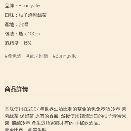
品牌：Bunnyville

口味：柚子蜂蜜綠茶

產地：台灣

包裝：瓶 x 100ml

酒精度：15%
兔兔酒
龐尼維爾
Bunnyville
商品詳情
基底使用在2007 年世界烈酒比賽的雙金的兔兔琴酒 冷萃 茉
莉綠茶 保留茶 原有的香氣 然後使用韓國進口的柚子蜂蜜果
醬 繼續冷萃 產生這瓶家鄉才有的 手搖飲酒品。
黃金比例，甜美滋味