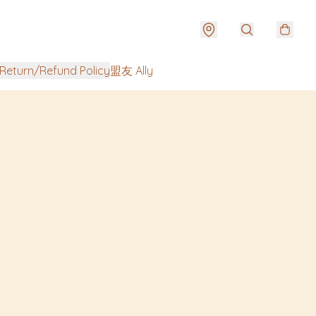
urn/Refund Policy
盟友 Ally