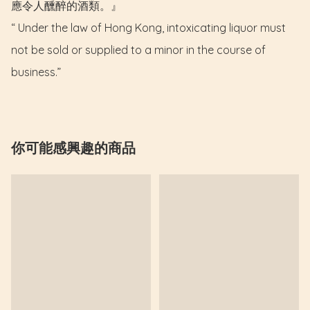
應令人醺醉的酒類。』

“ Under the law of Hong Kong, intoxicating liquor must 
not be sold or supplied to a minor in the course of 
business.”
你可能感興趣的商品