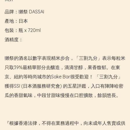
品牌：獺祭 DASSAI

產地：日本

包裝：瓶 x 720ml

酒精度：

獺祭的酒名以數字表現精米步合，「三割九分」表示每粒米
只取39%最精華部分去釀造，滴滴甘醇，果香馥郁。在東
京、紐約等時尚城市的Sake Bar很受歡迎！ 「三割九分」
獲得SSI (日本酒服務研究會) 的五星評鑑，入口有陣陣哈密
瓜的香甜氣味，中段甘甜味慢慢在口腔擴散，餘韻悠長。

『根據香港法律，不得在業務過程中，向未成年人售賣或供