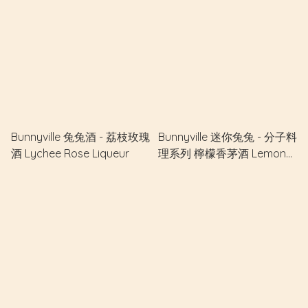
Bunnyville 兔兔酒 - 荔枝玫瑰
Bunnyville 迷你兔兔 - 分子料
酒 Lychee Rose Liqueur
理系列 檸檬香茅酒 Lemon
Grass Liqueur