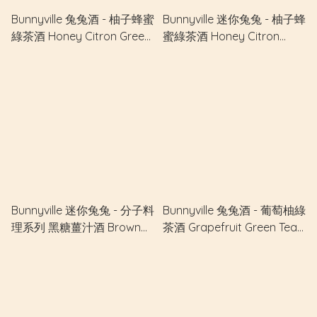
Bunnyville 兔兔酒 - 柚子蜂蜜
Bunnyville 迷你兔兔 - 柚子蜂
綠茶酒 Honey Citron Green
蜜綠茶酒 Honey Citron
Tea Liqueur
Green Tea Liqueur
Bunnyville 迷你兔兔 - 分子料
Bunnyville 兔兔酒 - 葡萄柚綠
理系列 黑糖薑汁酒 Brown
茶酒 Grapefruit Green Tea
Sugar Ginger Liqueur
Liqueur