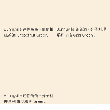
Bunnyville 迷你兔兔 - 葡萄柚
Bunnyville 兔兔酒 - 分子料理
綠茶酒 Grapefruit Green
系列 青花椒酒 Green
Tea Liqueur
Peppercorn Liqueur
Bunnyville 迷你兔兔 - 分子料
理系列 青花椒酒 Green
Peppercorn Liqueur