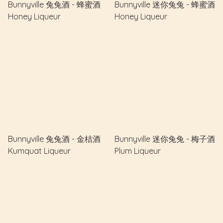
Bunnyville 兔兔酒 - 蜂蜜酒
Bunnyville 迷你兔兔 - 蜂蜜酒
Honey Liqueur
Honey Liqueur
Bunnyville 兔兔酒 - 金桔酒
Bunnyville 迷你兔兔 - 梅子酒
Kumquat Liqueur
Plum Liqueur