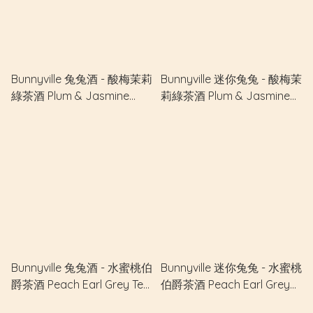
Bunnyville 兔兔酒 - 酸梅茉莉
Bunnyville 迷你兔兔 - 酸梅茉
綠茶酒 Plum & Jasmine
莉綠茶酒 Plum & Jasmine
Green Tea Liqueur
Green Tea Liqueur
Bunnyville 兔兔酒 - 水蜜桃伯
Bunnyville 迷你兔兔 - 水蜜桃
爵茶酒 Peach Earl Grey Tea
伯爵茶酒 Peach Earl Grey
Liqueur
Tea Liqueur