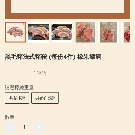
黑毛豬法式豬鞍 (每份4件) 橡果餵飼
1 評語
請選擇總重量
共約1磅
共約1.6磅
數量
−
+