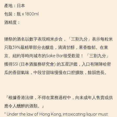
產地：日本

包裝：瓶 x 1800ml

酒精度：

獺祭的酒名以數字表現精米步合，「三割九分」表示每粒米
只取39%最精華部分去釀造，滴滴甘醇，果香馥郁。在東
京、紐約等時尚城市的Sake Bar很受歡迎！ 「三割九分」
獲得SSI (日本酒服務研究會) 的五星評鑑，入口有陣陣哈密
瓜的香甜氣味，中段甘甜味慢慢在口腔擴散，餘韻悠長。

『根據香港法律，不得在業務過程中，向未成年人售賣或供
應令人醺醉的酒類。』

“ Under the law of Hong Kong, intoxicating liquor must 