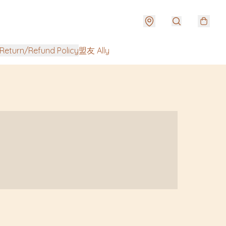
urn/Refund Policy
盟友 Ally