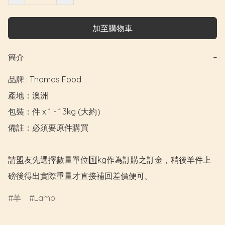
加至購物車
簡介
−
品牌 : Thomas Food

產地：澳洲

包裝：件 x 1 - 1.3kg (大約）

備註：必須要原件購買

請盟友先選擇數量單位1️⃣kg作為訂購之訂金，稍後羊件上
磅後得出實際重量才直接補回差價便可。
羊
Lamb